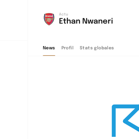
Actu
Ethan Nwaneri
h
allah
News
Profil
Stats globales
adi