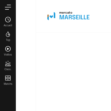
Neal Maupay
mercato
Timothy Wea
MARSEILLE
Accueil
Keyliane Abd
Top
Amine Gouiri
Tadjidine Mm
Vidéos
Class.
Matchs