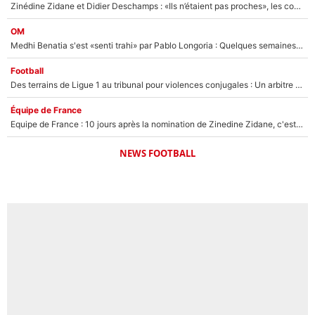
Zinédine Zidane et Didier Deschamps : «Ils n’étaient pas proches», les confidences d’un membre de l’équipe de France 1998 sur leur relation spéciale
OM
Medhi Benatia s'est «senti trahi» par Pablo Longoria : Quelques semaines après son départ, l'ancien directeur de football de l'OM règle ses comptes
Football
Des terrains de Ligue 1 au tribunal pour violences conjugales : Un arbitre français encourt une peine de 18 mois de prison !
Équipe de France
Equipe de France : 10 jours après la nomination de Zinedine Zidane, c'est au tour de son fils de prendre un nouveau départ !
NEWS FOOTBALL