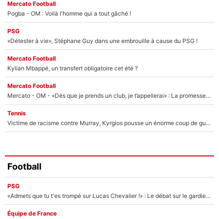
Mercato Football
Pogba - OM : Voilà l'homme qui a tout gâché !
PSG
«Détester à vie», Stéphane Guy dans une embrouille à cause du PSG !
Mercato Football
Kylian Mbappé, un transfert obligatoire cet été ?
Mercato Football
Mercato - OM - «Dès que je prends un club, je t’appellerai» : La promesse de Marcelino au moment de claquer la porte
Tennis
Victime de racisme contre Murray, Kyrgios pousse un énorme coup de gueule !
Football
PSG
«Admets que tu t'es trompé sur Lucas Chevalier !» : Le débat sur le gardien du PSG vire au clash à l'After Foot
Équipe de France