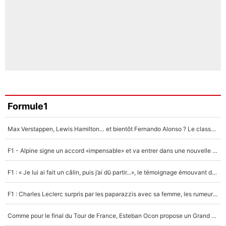
Formule1
Max Verstappen, Lewis Hamilton… et bientôt Fernando Alonso ? Le classement des pilotes les mieux payés en Formule 1 risque de changer !
F1 - Alpine signe un accord «impensable» et va entrer dans une nouvelle dimension : Grande nouvelle pour Pierre Gasly !
F1 : « Je lui ai fait un câlin, puis j’ai dû partir...», le témoignage émouvant de Max Verstappen sur sa fille
F1 : Charles Leclerc surpris par les paparazzis avec sa femme, les rumeurs étaient vraies !
Comme pour le final du Tour de France, Esteban Ocon propose un Grand Prix de Formule 1 à Paris : «Autour de l’Arc de Triomphe, ce serait génial» !