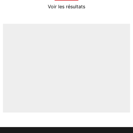
4%
Voir les résultats
Amine Harit
3%
Faris Moumbagna
4%
Un autre joueur
5%
1615 personnes ont participé aux votes.