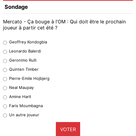
Sondage
Mercato - Ça bouge à l’OM : Qui doit être le prochain
joueur à partir cet été ?
Geoffrey Kondogbia
Geoffrey Kondogbia
38%
Leonardo Balerdi
Leonardo Balerdi
Geronimo Rulli
32%
Quinten Timber
Geronimo Rulli
Pierre-Emile Hojbjerg
5%
Neal Maupay
Quinten Timber
Amine Harit
1%
Faris Moumbagna
Pierre-Emile Hojbjerg
Un autre joueur
9%
VOTER
Neal Maupay