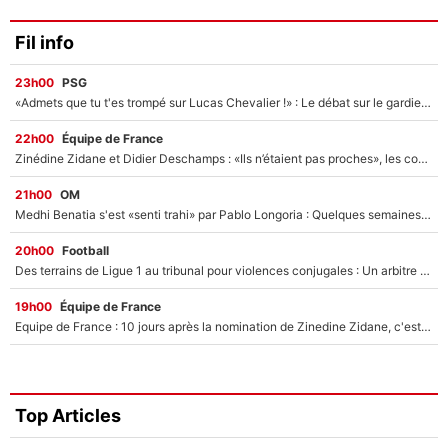
Fil info
23h00
PSG
«Admets que tu t'es trompé sur Lucas Chevalier !» : Le débat sur le gardien du PSG vire au clash à l'After Foot
22h00
Équipe de France
Zinédine Zidane et Didier Deschamps : «Ils n’étaient pas proches», les confidences d’un membre de l’équipe de France 1998 sur leur relation spéciale
21h00
OM
Medhi Benatia s'est «senti trahi» par Pablo Longoria : Quelques semaines après son départ, l'ancien directeur de football de l'OM règle ses comptes
20h00
Football
Des terrains de Ligue 1 au tribunal pour violences conjugales : Un arbitre français encourt une peine de 18 mois de prison !
19h00
Équipe de France
Equipe de France : 10 jours après la nomination de Zinedine Zidane, c'est au tour de son fils de prendre un nouveau départ !
Top Articles