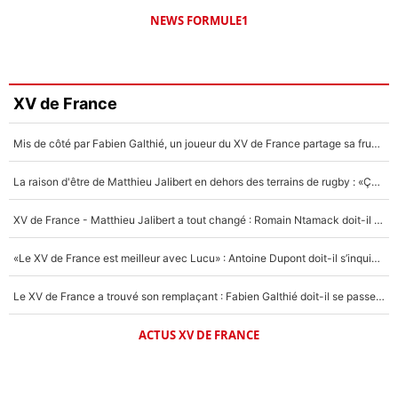
NEWS FORMULE1
XV de France
Mis de côté par Fabien Galthié, un joueur du XV de France partage sa frustration : «ils ne me l’ont pas dit tout de suite»
La raison d'être de Matthieu Jalibert en dehors des terrains de rugby : «Ça m'atteint autant que si tu touches à un membre de ma famille»
XV de France - Matthieu Jalibert a tout changé : Romain Ntamack doit-il s’inquiéter pour sa place à un an de la Coupe du monde ?
«Le XV de France est meilleur avec Lucu» : Antoine Dupont doit-il s’inquiéter pour sa place ?
Le XV de France a trouvé son remplaçant : Fabien Galthié doit-il se passer d'Antoine Dupont ?
ACTUS XV DE FRANCE