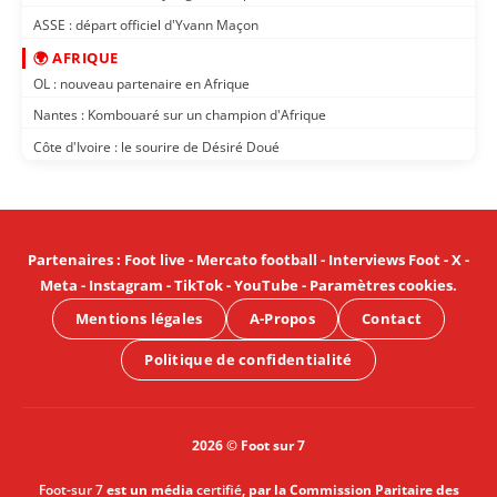
ASSE : départ officiel d'Yvann Maçon
🌍 AFRIQUE
OL : nouveau partenaire en Afrique
Nantes : Kombouaré sur un champion d'Afrique
Côte d'Ivoire : le sourire de Désiré Doué
Partenaires
:
Foot live
-
Mercato football
-
Interviews Foot
-
X
-
Meta
-
Instagram
-
TikTok
-
YouTube
-
Paramètres cookies
.
Mentions légales
A-Propos
Contact
Politique de confidentialité
2026 © Foot sur 7
Foot-sur 7
est un média
certifié
, par la Commission Paritaire des